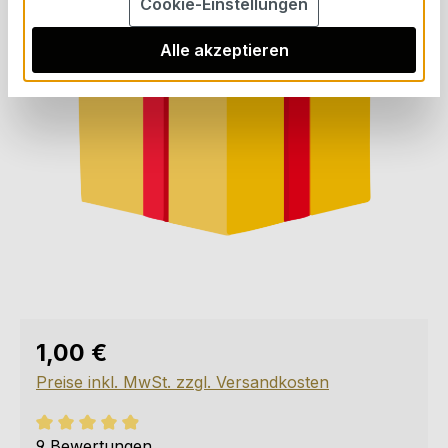
Cookie-Einstellungen
Alle akzeptieren
Regulärer Preis:
1,00 €
Preise inkl. MwSt. zzgl. Versandkosten
Durchschnittliche Bewertung von 4.89 von 5 Sternen
9 Bewertungen