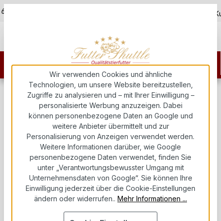
5,0
Zum Hauptinhalt springen
/ 625400
Kostenloser Versand ab 150€
über 5.000+ zufriedene K
Wir verwenden Cookies und ähnliche
Technologien, um unsere Website bereitzustellen,
Zugriffe zu analysieren und – mit Ihrer Einwilligung –
Geschenk Hund
personalisierte Werbung anzuzeigen. Dabei
können personenbezogene Daten an Google und
Futter Shuttle
weitere Anbieter übermittelt und zur
Personalisierung von Anzeigen verwendet werden.
Weitere Informationen darüber, wie Google
Bildergalerie überspringen
personenbezogene Daten verwendet, finden Sie
unter „Verantwortungsbewusster Umgang mit
Unternehmensdaten von Google“. Sie können Ihre
Einwilligung jederzeit über die Cookie-Einstellungen
ändern oder widerrufen..
Mehr Informationen ...