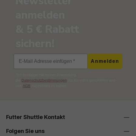
Newsletter
anmelden
& 5 € Rabatt
sichern!
Email
Anmelden
*Ich bestätige mit meiner Anmeldung,
die
Datenschutzbestimmungen
zur Kenntnis genommen und
den
AGB
zugestimmt zu haben.
Futter Shuttle Kontakt
Folgen Sie uns