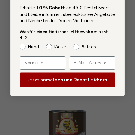
Nassfutter für Katzen Lamm 400g –
Erhalte
10 % Rabatt
ab 49 € Bestellwert
Hochwertiges Katzen Nassfutter in
und bleibe informiert über exklusive Angebote
Spitzenqualität
(2)
und Neuheiten für Deinen Vierbeiner.
Durchschnittliche Bewertung von 5
Was für einen tierischen Mitbewohner hast
Inhalt:
0.4 kg
(6,48 € / 1 kg)
du?
Ab
2,59 €*
Welches Haustier hast du?
Hund
Katze
Beides
Preise inkl. MwSt. zzgl. Versandkosten
Verpasse keine Sonderaktio
Spar-Abo 10%
In den Warenkorb
Jetzt anmelden und Rabatt sichern