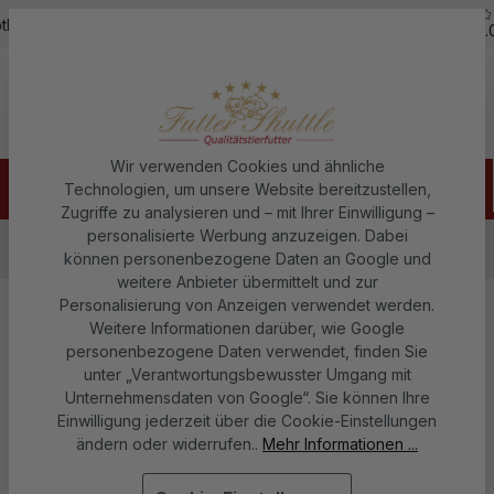
5,0
Zum Hauptinhalt springen
ne - 07451 / 625400
Kostenloser Versand ab 150€
über 5.000
Wir verwenden Cookies und ähnliche
Technologien, um unsere Website bereitzustellen,
Zugriffe zu analysieren und – mit Ihrer Einwilligung –
personalisierte Werbung anzuzeigen. Dabei
Katzenfutter
Katzen Nassfutter
können personenbezogene Daten an Google und
Katzen Nassfutter Dosen
weitere Anbieter übermittelt und zur
Personalisierung von Anzeigen verwendet werden.
Weitere Informationen darüber, wie Google
Katzen Nassfutter Dosen
personenbezogene Daten verwendet, finden Sie
unter „Verantwortungsbewusster Umgang mit
Unternehmensdaten von Google“. Sie können Ihre
Einwilligung jederzeit über die Cookie-Einstellungen
ändern oder widerrufen..
Mehr Informationen ...