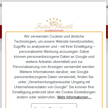
5,0
Zum Hauptinhalt springen
25400
Kostenloser Versand ab 150€
über 5.000+ zufriedene Kunde
Wir verwenden Cookies und ähnliche
Technologien, um unsere Website bereitzustellen,
Probierpakete
Probierpakete für Hund & Katze
Zugriffe zu analysieren und – mit Ihrer Einwilligung –
Probierpakete Welpenfutter
personalisierte Werbung anzuzeigen. Dabei
können personenbezogene Daten an Google und
weitere Anbieter übermittelt und zur
Probierpakete Welpenfutter
Personalisierung von Anzeigen verwendet werden.
Weitere Informationen darüber, wie Google
personenbezogene Daten verwendet, finden Sie
unter „Verantwortungsbewusster Umgang mit
Unternehmensdaten von Google“. Sie können Ihre
Einwilligung jederzeit über die Cookie-Einstellungen
ändern oder widerrufen..
Mehr Informationen ...