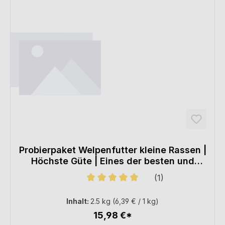
Probierpaket Welpenfutter kleine Rassen |
Höchste Güte | Eines der besten und
hochwertigsten Super Premium Welpen
(1)
Nass- und Trockenfutter auf dem Markt
Durchschnittliche Bewertung von 5
Inhalt:
2.5 kg
(6,39 € / 1 kg)
15,98 €*