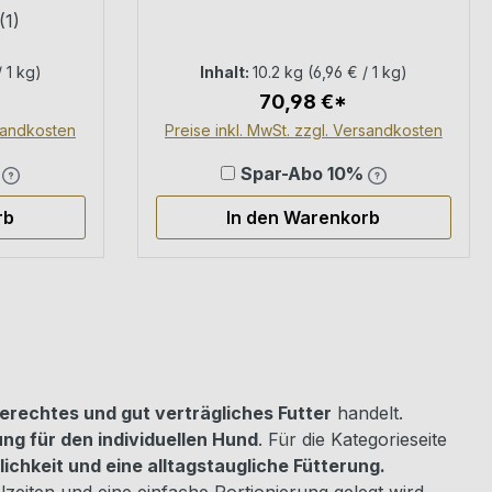
sfutter
Trockenfutter + Nassfutter
(1)
 400 g
Mix – 3 kg + 18 × 400 g
iche Bewertung von 5 von 5 Sternen
/ 1 kg)
Inhalt:
10.2 kg
(6,96 € / 1 kg)
70,98 €*
rsandkosten
Preise inkl. MwSt. zzgl. Versandkosten
%
Spar-Abo 10%
rb
In den Warenkorb
rechtes und gut verträgliches Futter
handelt.
ng für den individuellen Hund
. Für die Kategorieseite
chkeit und eine alltagstaugliche Fütterung.