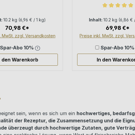
nfutter + Nassfutter
Trockenfutter + Nas
 3 kg + 18 × 400 g
Mix – 3 kg + 18 ×
Sternen
Durchschnittl
t:
10.2 kg
(6,96 € / 1 kg)
Inhalt:
10.2 kg
(6,86 € 
70,98 €*
69,98 €*
l. MwSt. zzgl. Versandkosten
Preise inkl. MwSt. zzgl. Ve
Spar-Abo 10%
Spar-Abo 10
n den Warenkorb
In den Warenko
?
eignet sein, wenn es sich um ein
hochwertiges, bedarfsge
alität der Rezeptur, die Zusammensetzung und die Eignu
e überzeugt durch hochwertige Zutaten, gute Verträgli