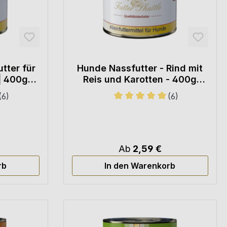
tter für
Hunde Nassfutter - Rind mit
| 400g
Reis und Karotten - 400g
oder 800g
(6)
(6)
iche Bewertung von 5 von 5 Sternen
Durchschnittliche Bewertung
Ab
2,59 €
rb
In den Warenkorb