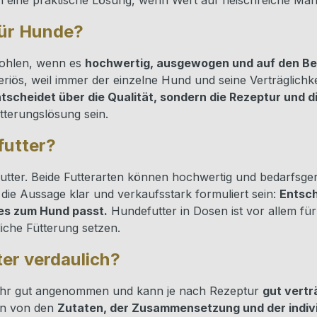
n eine praktische Lösung, wenn Wert auf fleischreiche Mahl
für Hunde?
fohlen, wenn es
hochwertig, ausgewogen und auf den B
ös, weil immer der einzelne Hund und seine Verträglichkeit
scheidet über die Qualität, sondern die Rezeptur und d
tterungslösung sein.
futter?
nfutter. Beide Futterarten können hochwertig und bedarfsg
e die Aussage klar und verkaufsstark formuliert sein:
Entsch
 es zum Hund passt.
Hundefutter in Dosen ist vor allem fü
liche Fütterung setzen.
ter verdaulich?
sehr gut angenommen und kann je nach Rezeptur
gut vertr
rn von den
Zutaten, der Zusammensetzung und der indivi