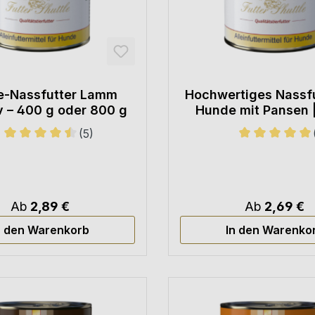
-Nassfutter Lamm
Hochwertiges Nassfu
v – 400 g oder 800 g
Hunde mit Pansen 
Dose
(5)
Sternen
Durchschnittliche Bewertung von 4.6 von 5 Sternen
Durchschnittl
Ab
2,89 €
Ab
2,69 €
n den Warenkorb
In den Warenko