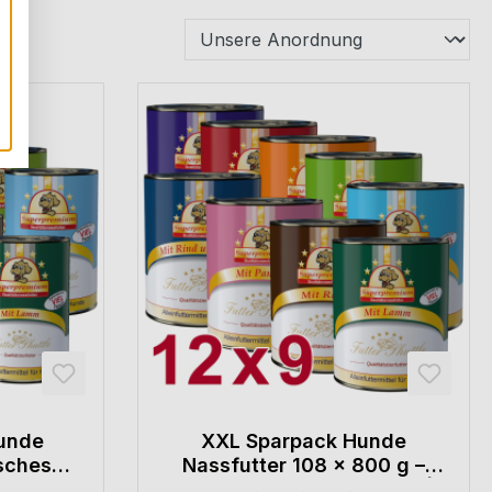
unde
XXL Sparpack Hunde
sches
Nassfutter 108 × 800 g –
ix – 108
Premium Metzgerqualität |