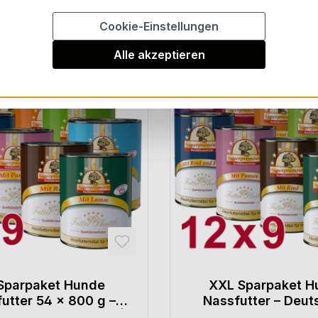
Cookie-Einstellungen
Alle akzeptieren
Sparpaket Hunde
XXL Sparpaket H
utter 54 × 800 g –
Nassfutter – Deut
m Metzgerqualität |
Metzger-Nassfutter M