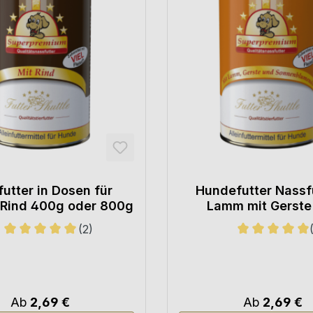
utter in Dosen für
Hundefutter Nassfu
 Rind 400g oder 800g
Lamm mit Gerste
Sonnenblumenöl 40
(2)
800g
Sternen
Durchschnittliche Bewertung von 5 von 5 Sternen
Durchschnittl
Ab
2,69 €
Ab
2,69 €