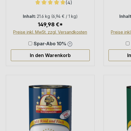
(4)
× 400 g Dosen
Alleinf
Durchschnittliche Bewertung von 5 von 5 
Inhalt:
21.6 kg
(6,94 € / 1 kg)
Inhal
149,98 €*
Preise inkl. MwSt. zzgl. Versandkosten
Preise ink
Spar-Abo 10%
In den Warenkorb
I