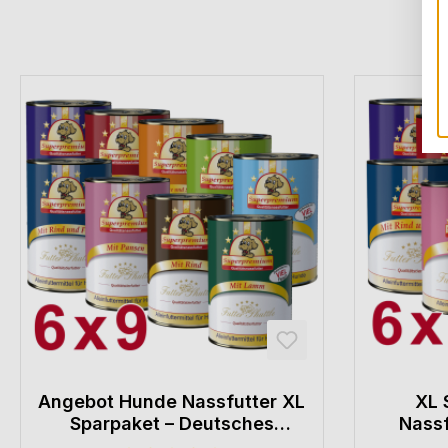
Angebot Hunde Nassfutter XL
XL 
Sparpaket – Deutsches
Nassf
Metzger-Nassfutter Mix – 54
Premiu