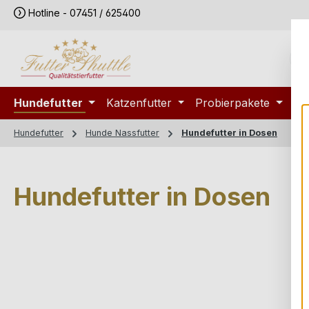
Hotline - 07451 / 625400
m Hauptinhalt springen
Zur Suche springen
Zur Hauptnavigation springen
Hundefutter
Katzenfutter
Probierpakete
Sp
Hundefutter
Hunde Nassfutter
Hundefutter in Dosen
Hundefutter in Dosen