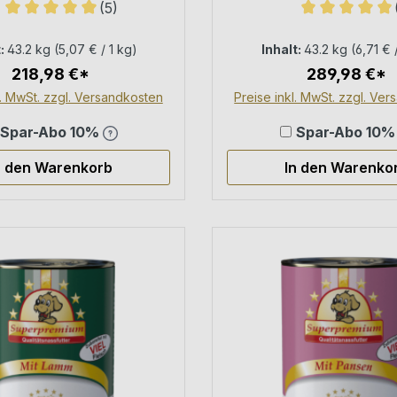
(5)
uttermittel für Hunde
× 400 g Dose
Sternen
Durchschnittliche Bewertung von 5 von 5 Sternen
Durchschnittl
t:
43.2 kg
(5,07 € / 1 kg)
Inhalt:
43.2 kg
(6,71 € 
218,98 €*
289,98 €*
l. MwSt. zzgl. Versandkosten
Preise inkl. MwSt. zzgl. Ve
Spar-Abo 10%
Spar-Abo 10
n den Warenkorb
In den Warenko