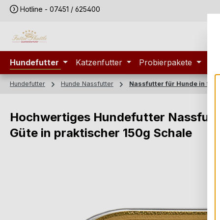
Hotline - 07451 / 625400
m Hauptinhalt springen
Zur Suche springen
Zur Hauptnavigation springen
Hundefutter
Katzenfutter
Probierpakete
Sp
Hundefutter
Hunde Nassfutter
Nassfutter für Hunde in Sch
Hochwertiges Hundefutter Nassfutte
Güte in praktischer 150g Schale
Bildergalerie überspringen