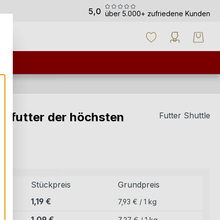
5,0
über 5.000+ zufriedene Kunden
ssfutter der höchsten
Futter Shuttle
Stückpreis
Grundpreis
1,19 €
7,93 € / 1 kg
1,09 €
7,27 € / 1 kg