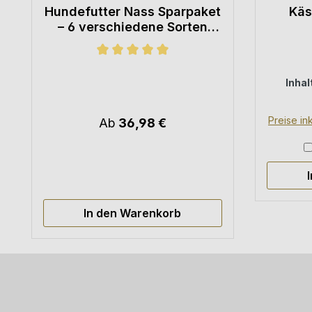
Hundefutter Nass Sparpaket
Käs
– 6 verschiedene Sorten
Fleischmenü Mix
Durchschnittliche Bewertung von 5 von 
Inhal
Preise in
Ab
36,98 €
In den Warenkorb