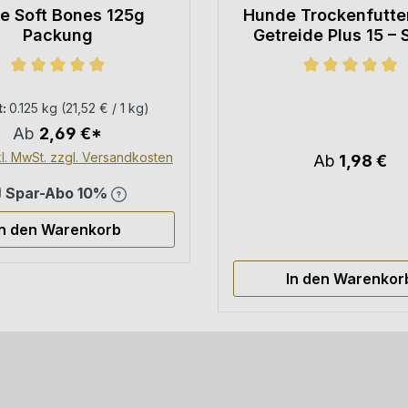
e Soft Bones 125g
Hunde Trockenfutte
Packung
Getreide Plus 15 – 
Premium für sensibl
5 Sternen
Durchschnittliche Bewertung von 5 von 5 Sternen
Durchschnittli
t:
0.125 kg
(21,52 € / 1 kg)
Ab
2,69 €*
kl. MwSt. zzgl. Versandkosten
Ab
1,98 €
Spar-Abo 10%
In den Warenkorb
In den Warenkor