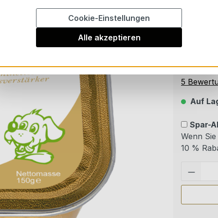
Cookie-Einstellungen
Ab
22
Alle akzeptieren
Inhalt:
0.15 
Preise in
Durchschn
5 Bewert
Auf Lag
Spar-A
Wenn Sie 
10 % Raba