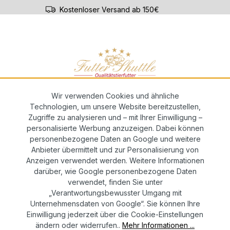
Kostenloser Versand ab 150€
ar-ABO
Züchterservice
alen
Wir verwenden Cookies und ähnliche
Technologien, um unsere Website bereitzustellen,
Zugriffe zu analysieren und – mit Ihrer Einwilligung –
r mit Wild | Super Premium Hunde Na
personalisierte Werbung anzuzeigen. Dabei können
personenbezogene Daten an Google und weitere
Anbieter übermittelt und zur Personalisierung von
Anzeigen verwendet werden. Weitere Informationen
darüber, wie Google personenbezogene Daten
verwendet, finden Sie unter
Anzahl
„Verantwortungsbewusster Umgang mit
Unternehmensdaten von Google“. Sie können Ihre
5
Einwilligung jederzeit über die Cookie-Einstellungen
ändern oder widerrufen..
Mehr Informationen ...
Ab
6