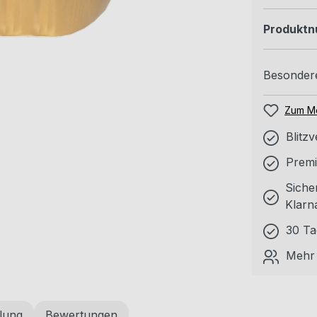
Produkt
Besondere
Zum Me
Blitz
Premi
Siche
Klarn
30 Ta
Mehr 
lung
Bewertungen