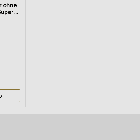
r ohne
Super
e Hunde
che Bewertung von 4.93 von 5 Sternen
b