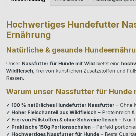
Hochwertiges Hundefutter Nass
Ernährung
Natürliche & gesunde Hundeernährun
Unser
Nassfutter für Hunde mit Wild
bietet eine
hochw
Wildfleisch
, frei von künstlichen Zusatzstoffen und Füll
Rassen.
Warum unser Nassfutter für Hunde 
✔
100 % natürliches Hundefutter Nassfutter
– Ohne K
✔
Hoher Fleischanteil aus Wildfleisch
– Proteinreich & 
✔
Frei von Füllstoffen & ohne Schweinefleisch
– Nur h
✔
Praktische 150g Portionsschalen
– Perfekt portioni
✔
Hochwertiges Nassfutter für Hunde
– Beste Qualitä