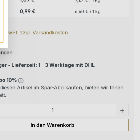
0,99 €
6,60 € / 1 kg
kg
kl. MwSt. zzgl. Versandkosten
ittliche Bewertung von 5 von 5 Sternen
ungen
er - Lieferzeit: 1 - 3 Werktage mit DHL
bo 10%
diesen Artikel im Spar-Abo kaufen, bieten wir Ihnen
tt.
Pro
In den Warenkorb