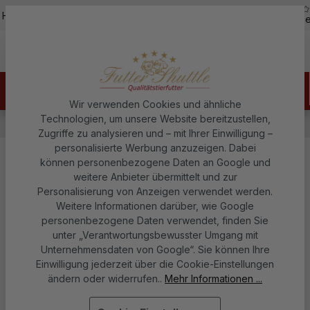
5,0
Zum Hauptinhalt springen
Hotline - 07451 / 625400
Kostenloser Versand ab 150€
über
Wir verwenden Cookies und ähnliche
Technologien, um unsere Website bereitzustellen,
Hundefutter
Hunde Nassfutter
Hundefutter in Dosen
Zugriffe zu analysieren und – mit Ihrer Einwilligung –
personalisierte Werbung anzuzeigen. Dabei
können personenbezogene Daten an Google und
Hundefutter Nassfutter Rind mit
weitere Anbieter übermittelt und zur
Fisch 400g – Hochwertiges
Personalisierung von Anzeigen verwendet werden.
Weitere Informationen darüber, wie Google
Nassfutter für Hunde
personenbezogene Daten verwendet, finden Sie
unter „Verantwortungsbewusster Umgang mit
Futter Shuttle
Unternehmensdaten von Google“. Sie können Ihre
Einwilligung jederzeit über die Cookie-Einstellungen
ändern oder widerrufen..
Mehr Informationen ...
Bildergalerie überspringen