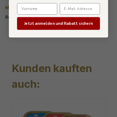
Verpasse keine Sonderaktio
Mehr
Bewertungen
Jetzt anmelden und Rabatt sichern
Produktgalerie überspringen
Kunden kauften
auch: