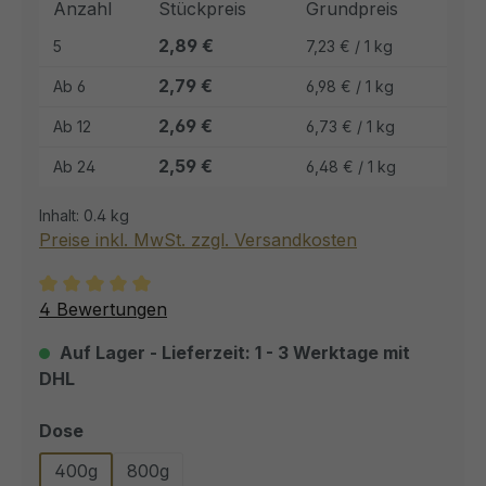
Anzahl
Stückpreis
Grundpreis
2,89 €
5
7,23 € / 1 kg
2,79 €
Ab
6
6,98 € / 1 kg
2,69 €
Ab
12
6,73 € / 1 kg
2,59 €
Ab
24
6,48 € / 1 kg
Inhalt:
0.4 kg
Preise inkl. MwSt. zzgl. Versandkosten
Durchschnittliche Bewertung von 5 von 5 Sternen
4 Bewertungen
Auf Lager - Lieferzeit: 1 - 3 Werktage mit
DHL
auswählen
Dose
400g
800g