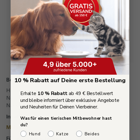
Premium-Zutaten – artgerecht und
transparent deklariert
Sichere Zahlungsarten – PayPal, Rechnung,
Apple Pay, Klarna uvm.
30 Tage Geld-zurück-Garantie
Mehr als 3000+ mal gekauft!
10 % Rabatt auf Deine erste Bestellung
Beschreibung
Hundefutter Nassfutter Rind mit Fisch 400g –
Erhalte
10 % Rabatt
ab 49 € Bestellwert
Natürliche Vollnahrung für Hunde Hochwertiges
und bleibe informiert über exklusive Angebote
Nassfutter für Hunde mit Rind,…
Mehr
und Neuheiten für Deinen Vierbeiner.
Inhaltsstoffe
Was für einen tierischen Mitbewohner hast
du?
Mehr
Welches Haustier hast du?
Hund
Katze
Beides
Fütterungsempfehlung