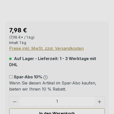
Regulärer Preis:
7,98 €
(7,98 €* / 1 kg)
Inhalt:
1 kg
Preise inkl. MwSt. zzgl. Versandkosten
Auf Lager - Lieferzeit: 1 - 3 Werktage mit
DHL
Spar-Abo 10%
Wenn Sie diesen Artikel im Spar-Abo kaufen,
bieten wir Ihnen 10 % Rabatt.
Pro
In den Warenkorb