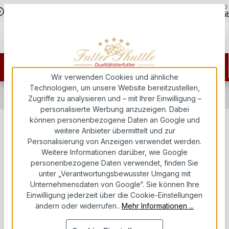
5,0
Zum Hauptinhalt springen
Hotline - 07451 / 625400
Kostenloser Versand ab 150€
üb
Wir verwenden Cookies und ähnliche
Technologien, um unsere Website bereitzustellen,
Probierpakete
Probierpakete für Hund & Katze
Zugriffe zu analysieren und – mit Ihrer Einwilligung –
Probierpakete Welpenfutter
personalisierte Werbung anzuzeigen. Dabei
können personenbezogene Daten an Google und
Probierpaket Welpenfutter für
weitere Anbieter übermittelt und zur
Personalisierung von Anzeigen verwendet werden.
große Rassen. Höchste Güte als
Weitere Informationen darüber, wie Google
Probierpaket 2. Eines der besten
personenbezogene Daten verwendet, finden Sie
unter „Verantwortungsbewusster Umgang mit
und hochwertigsten Super
Unternehmensdaten von Google“. Sie können Ihre
Einwilligung jederzeit über die Cookie-Einstellungen
Premium Welpen Trockenfutter
ändern oder widerrufen..
Mehr Informationen ...
auf dem Markt