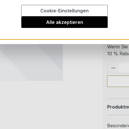
Cookie-Einstellungen
Durchschn
1 Bewert
Alle akzeptieren
Auf Lag
Spar-A
Wenn Sie 
10 % Raba
Produkt
Besondere