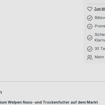
Zum Me
Blitz
Premi
Siche
Klarn
30 Ta
Mehr 
n
mium Welpen Nass- und Trockenfutter auf dem Markt