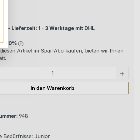
ittliche Bewertung von 5 von 5 Sternen
ung
er - Lieferzeit: 1 - 3 Werktage mit DHL
bo 10%
diesen Artikel im Spar-Abo kaufen, bieten wir Ihnen
tt.
Pro
In den Warenkorb
nummer:
948
 Bedürfnisse:
Junior