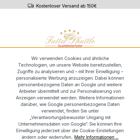
Kostenloser Versand ab 150€
ar-ABO
Züchterservice
te Welpenfutter
Wir verwenden Cookies und ähnliche
Technologien, um unsere Website bereitzustellen,
Zugriffe zu analysieren und – mit Ihrer Einwilligung –
ssen | Höchste Güte | Eines der best
personalisierte Werbung anzuzeigen. Dabei können
ockenfutter auf dem Markt
personenbezogene Daten an Google und weitere
Anbieter übermittelt und zur Personalisierung von
Anzeigen verwendet werden. Weitere Informationen
darüber, wie Google personenbezogene Daten
verwendet, finden Sie unter
Regulärer 
15,98
„Verantwortungsbewusster Umgang mit
Unternehmensdaten von Google“. Sie können Ihre
Inhalt:
2.5 
Einwilligung jederzeit über die Cookie-Einstellungen
Preise in
ändern oder widerrufen..
Mehr Informationen ...