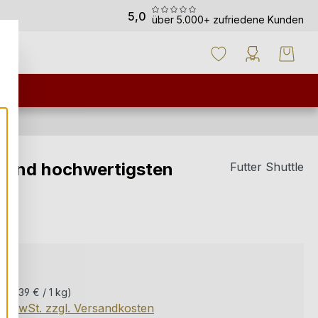
5,0
über 5.000+ zufriedene Kunden
en und hochwertigsten
Futter Shuttle
Preis:
 €
kg
(6,39 € / 1 kg)
kl. MwSt. zzgl. Versandkosten