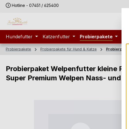
Hotline - 07451 / 625400
m Hauptinhalt springen
Zur Suche springen
Zur Hauptnavigation springen
Hundefutter
Katzenfutter
Probierpakete
Sp
Probierpakete
Probierpakete für Hund & Katze
Probierpake
Probierpaket Welpenfutter kleine Ra
Super Premium Welpen Nass- und Tr
Bildergalerie überspringen