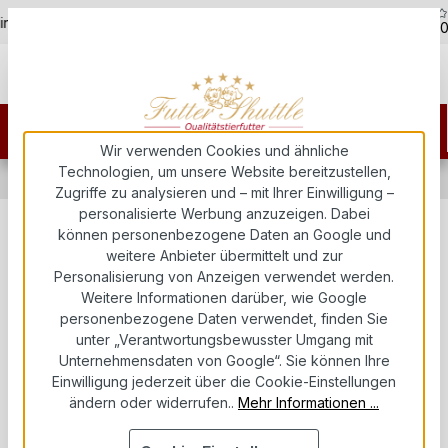
5,0
Zum Hauptinhalt springen
ine - 07451 / 625400
Kostenloser Versand ab 150€
über 5.00
Wir verwenden Cookies und ähnliche
Technologien, um unsere Website bereitzustellen,
Katzenfutter
Katzenstreu
Katzenstreu
Zugriffe zu analysieren und – mit Ihrer Einwilligung –
personalisierte Werbung anzuzeigen. Dabei
können personenbezogene Daten an Google und
Sanicat Clumping Qxygen Power
weitere Anbieter übermittelt und zur
Katzenstreu klumpend – Aktiver
Personalisierung von Anzeigen verwendet werden.
Weitere Informationen darüber, wie Google
Sauerstoff, Geruchsbindung, 10
personenbezogene Daten verwendet, finden Sie
Liter
unter „Verantwortungsbewusster Umgang mit
Unternehmensdaten von Google“. Sie können Ihre
Einwilligung jederzeit über die Cookie-Einstellungen
Futter Shuttle
ändern oder widerrufen..
Mehr Informationen ...