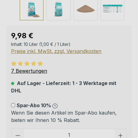
Regulärer Preis:
9,98 €
Inhalt:
10 Liter
(1,00 € / 1 Liter)
Preise inkl. MwSt. zzgl. Versandkosten
Durchschnittliche Bewertung von 5 von 5 Sternen
7 Bewertungen
Auf Lager - Lieferzeit: 1 - 3 Werktage mit
DHL
Spar-Abo 10%
Wenn Sie diesen Artikel im Spar-Abo kaufen,
bieten wir Ihnen 10 % Rabatt.
Pro