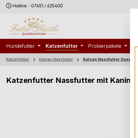
Hotline - 07451 / 625400
m Hauptinhalt springen
Zur Suche springen
Zur Hauptnavigation springen
Hundefutter
Katzenfutter
Probierpakete
S
Katzenfutter
Katzen Nassfutter
Katzen Nassfutter Dosen
Katzenfutter Nassfutter mit Kaninche
Bildergalerie überspringen