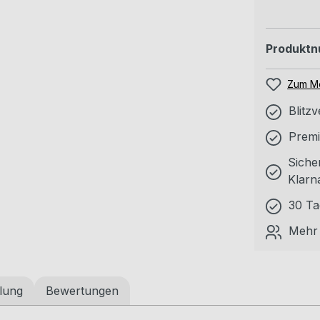
Produkt
Zum Me
Blitz
Premi
Siche
Klarn
30 Ta
Mehr 
lung
Bewertungen