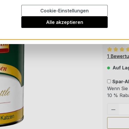
Ab
12
Cookie-Einstellungen
Ab
24
Alle akzeptieren
Inhalt:
0.4 k
Preise in
Durchschn
1 Bewert
Auf Lag
Spar-A
Wenn Sie 
10 % Raba