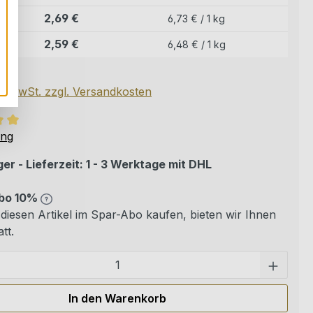
2,69 €
6,73 € / 1 kg
2,59 €
6,48 € / 1 kg
g
kl. MwSt. zzgl. Versandkosten
ittliche Bewertung von 5 von 5 Sternen
ung
er - Lieferzeit: 1 - 3 Werktage mit DHL
bo 10%
diesen Artikel im Spar-Abo kaufen, bieten wir Ihnen
tt.
Pro
In den Warenkorb