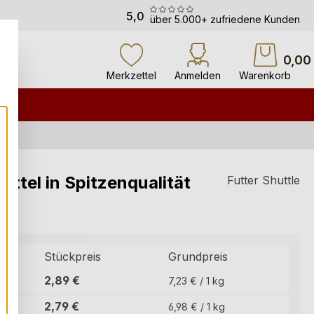
5,0
über 5.000+ zufriedene Kunden
0,00
Merkzettel
Anmelden
Warenkorb
ttel in Spitzenqualität
Futter Shuttle
Stückpreis
Grundpreis
2,89 €
7,23 € / 1 kg
2,79 €
6,98 € / 1 kg