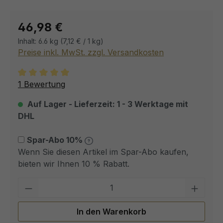
Regulärer Preis:
46,98 €
Inhalt:
6.6 kg
(7,12 € / 1 kg)
Preise inkl. MwSt. zzgl. Versandkosten
Durchschnittliche Bewertung von 5 von 5 Sternen
1 Bewertung
Auf Lager - Lieferzeit: 1 - 3 Werktage mit
DHL
Spar-Abo 10%
Wenn Sie diesen Artikel im Spar-Abo kaufen,
bieten wir Ihnen 10 % Rabatt.
Pro
In den Warenkorb