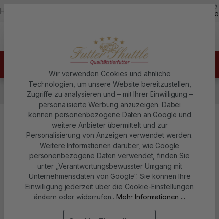
5,0
Zum Hauptinhalt springen
Hotline - 07451 / 625400
Kostenloser Versand ab 150€
über
Wir verwenden Cookies und ähnliche
Technologien, um unsere Website bereitzustellen,
Hundefutter
Trockenfutter für Hunde
Zugriffe zu analysieren und – mit Ihrer Einwilligung –
Getreidefreies Hundefutter
personalisierte Werbung anzuzeigen. Dabei
können personenbezogene Daten an Google und
Sonderangebot Getreidefreies
weitere Anbieter übermittelt und zur
Personalisierung von Anzeigen verwendet werden.
Hundefutter – Geflügel & Kartoffel
Weitere Informationen darüber, wie Google
Trockenfutter + Nassfutter Mix –
personenbezogene Daten verwendet, finden Sie
unter „Verantwortungsbewusster Umgang mit
3 kg + 24 × 150 g
Unternehmensdaten von Google“. Sie können Ihre
Einwilligung jederzeit über die Cookie-Einstellungen
Futter Shuttle
ändern oder widerrufen..
Mehr Informationen ...