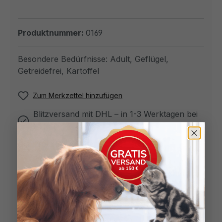
Produktnummer:
0169
Besondere Bedürfnisse:
Adult
, Geflügel
,
Getreidefrei
, Kartoffel
Zum Merkzettel hinzufügen
Blitzversand mit DHL – in 1-3 Werktagen bei
Ihnen
Premium-Zutaten – artgerecht und
transparent deklariert
Sichere Zahlungsarten – PayPal, Rechnung,
Apple Pay, Klarna uvm.
30 Tage Geld-zurück-Garantie
Mehr als 167 mal gekauft!