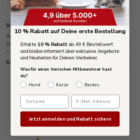
Beschreibung
10 % Rabatt auf Deine erste Bestellung
Sonderangebot Getreidefreies Hundefutter –
Geflügel & Kartoffel Trockenfutter + Nassfutter Mix
Erhalte
10 % Rabatt
ab 49 € Bestellwert
und bleibe informiert über exklusive Angebote
– 3 kg + 24 × 150 g D…
Mehr
und Neuheiten für Deinen Vierbeiner.
Bewertungen
Was für einen tierischen Mitbewohner hast
du?
Welches Haustier hast du?
Hund
Katze
Beides
Verpasse keine Sonderaktio
Produktgalerie überspringen
Jetzt anmelden und Rabatt sichern
Kunden kauften