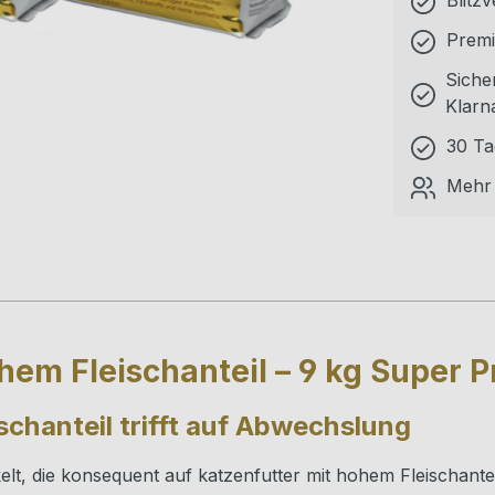
Blitz
Premi
Siche
Klarn
30 Ta
Mehr 
hem Fleischanteil – 9 kg Super 
schanteil trifft auf Abwechslung
t, die konsequent auf katzenfutter mit hohem Fleischanteil