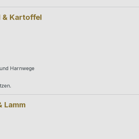
l & Kartoffel
l und Harnwege
tzen.
s & Lamm