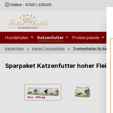
Hotline - 07451 / 625400
m Hauptinhalt springen
Zur Suche springen
Zur Hauptnavigation springen
Hundefutter
Katzenfutter
Probierpakete
S
Katzenfutter
Katzen Trockenfutter
Trockenfutter für Katze
Sparpaket Katzenfutter hoher Fleisc
Bildergalerie überspringen