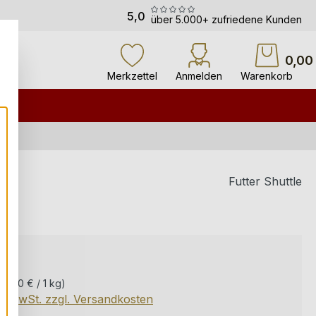
5,0
über 5.000+ zufriedene Kunden
0,00
Merkzettel
Anmelden
Warenkorb
Futter Shuttle
Preis:
 €
(8,00 € / 1 kg)
kl. MwSt. zzgl. Versandkosten