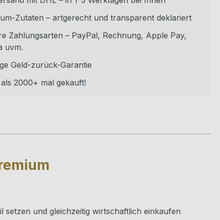
versand mit DHL – in 1-3 Werktagen bei Ihnen
um-Zutaten – artgerecht und transparent deklariert
re Zahlungsarten – PayPal, Rechnung, Apple Pay,
a uvm.
ge Geld-zurück-Garantie
als 2000+ mal gekauft!
Premium
 setzen und gleichzeitig wirtschaftlich einkaufen