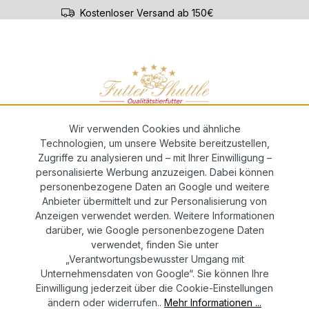
Kostenloser Versand ab 150€
par-ABO
Züchterservice
Wir verwenden Cookies und ähnliche
n
Technologien, um unsere Website bereitzustellen,
Zugriffe zu analysieren und – mit Ihrer Einwilligung –
personalisierte Werbung anzuzeigen. Dabei können
hanteil – 3 × 3 kg Premium Mix
personenbezogene Daten an Google und weitere
Anbieter übermittelt und zur Personalisierung von
Anzeigen verwendet werden. Weitere Informationen
darüber, wie Google personenbezogene Daten
verwendet, finden Sie unter
Regulärer 
71,98
„Verantwortungsbewusster Umgang mit
Unternehmensdaten von Google“. Sie können Ihre
Inhalt:
9 kg
Einwilligung jederzeit über die Cookie-Einstellungen
Preise in
ändern oder widerrufen..
Mehr Informationen ...