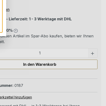
ittliche Bewertung von 5 von 5 Sternen
ungen
er - Lieferzeit: 1 - 3 Werktage mit DHL
bo 10%
diesen Artikel im Spar-Abo kaufen, bieten wir Ihnen
tt.
Pro
In den Warenkorb
nummer:
0187
rkzettel hinzufügen