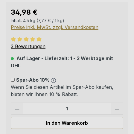
Regulärer Preis:
34,98 €
Inhalt:
4.5 kg
(7,77 € / 1 kg)
Preise inkl. MwSt. zzgl. Versandkosten
Durchschnittliche Bewertung von 5 von 5 Sternen
3 Bewertungen
Auf Lager - Lieferzeit: 1 - 3 Werktage mit
DHL
Spar-Abo 10%
Wenn Sie diesen Artikel im Spar-Abo kaufen,
bieten wir Ihnen 10 % Rabatt.
Pro
In den Warenkorb