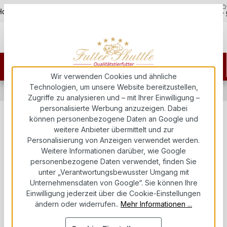
5,0
Zum Hauptinhalt springen
otline - 07451 / 625400
Kostenloser Versand ab 150€
über 
Wir verwenden Cookies und ähnliche
Technologien, um unsere Website bereitzustellen,
Hundefutter
Welpenfutter
Welpen Trockenfutter
Zugriffe zu analysieren und – mit Ihrer Einwilligung –
personalisierte Werbung anzuzeigen. Dabei
können personenbezogene Daten an Google und
Starterpaket Welpenfutter
weitere Anbieter übermittelt und zur
getreidefrei Plus 18 – Trocken- &
Personalisierung von Anzeigen verwendet werden.
Weitere Informationen darüber, wie Google
Nassfutter für Welpen ab 6.
personenbezogene Daten verwendet, finden Sie
Woche
unter „Verantwortungsbewusster Umgang mit
Unternehmensdaten von Google“. Sie können Ihre
Einwilligung jederzeit über die Cookie-Einstellungen
Futter Shuttle
ändern oder widerrufen..
Mehr Informationen ...