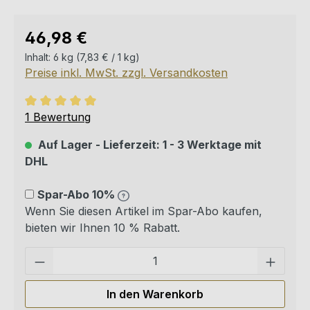
Regulärer Preis:
46,98 €
Inhalt:
6 kg
(7,83 € / 1 kg)
Preise inkl. MwSt. zzgl. Versandkosten
Durchschnittliche Bewertung von 5 von 5 Sternen
1 Bewertung
Auf Lager - Lieferzeit: 1 - 3 Werktage mit
DHL
Spar-Abo 10%
Wenn Sie diesen Artikel im Spar-Abo kaufen,
bieten wir Ihnen 10 % Rabatt.
Pro
In den Warenkorb