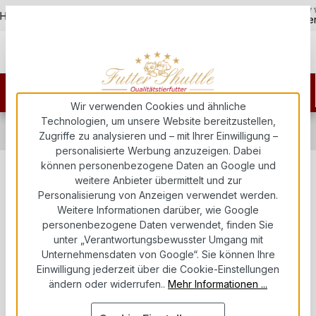
5,0
Zum Hauptinhalt springen
Hotline - 07451 / 625400
Kostenloser Versand ab 150€
über
Wir verwenden Cookies und ähnliche
Technologien, um unsere Website bereitzustellen,
Hundefutter
Trockenfutter für Hunde
Zugriffe zu analysieren und – mit Ihrer Einwilligung –
Super Premium Trockenfutter für Hunde
personalisierte Werbung anzuzeigen. Dabei
können personenbezogene Daten an Google und
Angebot Hunde Trockenfutter
weitere Anbieter übermittelt und zur
Personalisierung von Anzeigen verwendet werden.
Sparpaket – Super Premium
Weitere Informationen darüber, wie Google
Geflügel & Lamm-Reis Sensitiv – 2
personenbezogene Daten verwendet, finden Sie
unter „Verantwortungsbewusster Umgang mit
× 3 kg
Unternehmensdaten von Google“. Sie können Ihre
Einwilligung jederzeit über die Cookie-Einstellungen
Futter Shuttle
ändern oder widerrufen..
Mehr Informationen ...