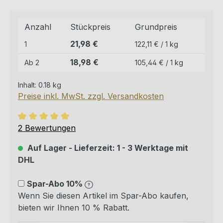
Anzahl
Stückpreis
Grundpreis
21,98 €
1
122,11 € / 1 kg
18,98 €
Ab
2
105,44 € / 1 kg
Inhalt:
0.18 kg
Preise inkl. MwSt. zzgl. Versandkosten
Durchschnittliche Bewertung von 5 von 5 Sternen
2 Bewertungen
Auf Lager - Lieferzeit: 1 - 3 Werktage mit
DHL
Spar-Abo 10%
Wenn Sie diesen Artikel im Spar-Abo kaufen,
bieten wir Ihnen 10 % Rabatt.