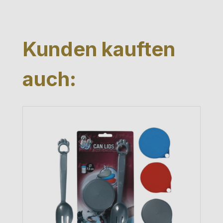
Produktgalerie überspringen
Kunden kauften
auch: