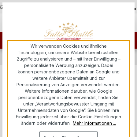
5,0
Zum Hauptinhalt springen
 625400
Kostenloser Versand ab 150€
über 5.000+ zufriedene Ku
Wir verwenden Cookies und ähnliche
Technologien, um unsere Website bereitzustellen,
Hundefutter
Hundeleckerli & Nahrungsergänzung
Zugriffe zu analysieren und – mit Ihrer Einwilligung –
Nahrungsergänzung für Hunde
personalisierte Werbung anzuzeigen. Dabei
können personenbezogene Daten an Google und
Canina® CANIZECK PLUS
weitere Anbieter übermittelt und zur
Personalisierung von Anzeigen verwendet werden.
Tabletten – Natürliche
Weitere Informationen darüber, wie Google
Zeckenabwehr mit Cistus incanus
personenbezogene Daten verwendet, finden Sie
unter „Verantwortungsbewusster Umgang mit
– 180 g (ca. 60 Tabletten)
Unternehmensdaten von Google“. Sie können Ihre
Einwilligung jederzeit über die Cookie-Einstellungen
Futter Shuttle
ändern oder widerrufen..
Mehr Informationen ...