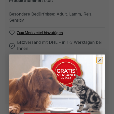
Produktnummer:
0057
Besondere Bedürfnisse:
Adult
, Lamm
, Reis
,
Sensitiv
Zum Merkzettel hinzufügen
Blitzversand mit DHL – in 1-3 Werktagen bei
Ihnen
Premium-Zutaten – artgerecht und
transparent deklariert
Sichere Zahlungsarten – PayPal, Rechnung,
Apple Pay, Klarna uvm.
30 Tage Geld-zurück-Garantie
Mehr als 119 mal gekauft!