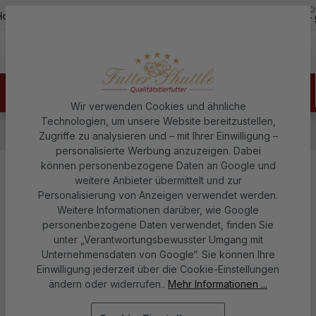
5,0
Zum Hauptinhalt springen
otline - 07451 / 625400
Kostenloser Versand ab 150€
über 
Wir verwenden Cookies und ähnliche
Technologien, um unsere Website bereitzustellen,
Hundefutter
Trockenfutter für Hunde
Zugriffe zu analysieren und – mit Ihrer Einwilligung –
Premium Hunde Trockenfutter
personalisierte Werbung anzuzeigen. Dabei
können personenbezogene Daten an Google und
Angebot Hundefutter Sparpaket –
weitere Anbieter übermittelt und zur
Personalisierung von Anzeigen verwendet werden.
Lamm & Reis Sensitiv
Weitere Informationen darüber, wie Google
Trockenfutter + Nassfutter Mix –
personenbezogene Daten verwendet, finden Sie
unter „Verantwortungsbewusster Umgang mit
10 kg + 18 × 150 g
Unternehmensdaten von Google“. Sie können Ihre
Einwilligung jederzeit über die Cookie-Einstellungen
Futter Shuttle
ändern oder widerrufen..
Mehr Informationen ...