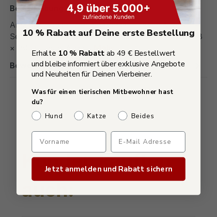
Beschreibung
Angebot Hundefutter Sparpaket – Lamm & Reis
10 % Rabatt auf Deine erste Bestellung
Sensitiv Trockenfutter + Nassfutter Mix – 10 kg + 18
× 150 g Dieses Ange…
Mehr
Erhalte
10 % Rabatt
ab 49 € Bestellwert
und bleibe informiert über exklusive Angebote
Bewertungen
und Neuheiten für Deinen Vierbeiner.
Was für einen tierischen Mitbewohner hast
du?
Welches Haustier hast du?
Hund
Katze
Beides
Verpasse keine Sonderaktio
Produktgalerie überspringen
Kunden kauften
Jetzt anmelden und Rabatt sichern
auch: