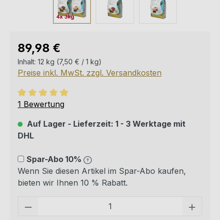
Regulärer Preis:
89,98 €
Inhalt:
12 kg
(7,50 € / 1 kg)
Preise inkl. MwSt. zzgl. Versandkosten
Durchschnittliche Bewertung von 5 von 5 Sternen
1 Bewertung
Auf Lager - Lieferzeit: 1 - 3 Werktage mit
DHL
Spar-Abo 10%
Wenn Sie diesen Artikel im Spar-Abo kaufen,
bieten wir Ihnen 10 % Rabatt.
Pro