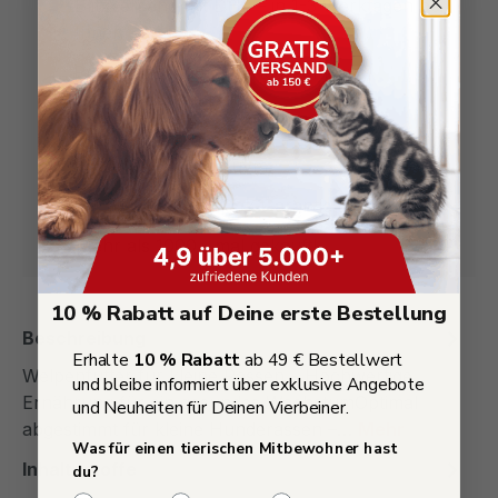
Blitzversand mit DHL – in 1-3 Werktagen bei
Ihnen
Premium-Zutaten – artgerecht und
transparent deklariert
Sichere Zahlungsarten – PayPal, Rechnung,
Apple Pay, Klarna uvm.
30 Tage Geld-zurück-Garantie
Mehr als 1000+ mal gekauft!
10 % Rabatt auf Deine erste Bestellung
Beschreibung
Erhalte
10 % Rabatt
ab 49 € Bestellwert
Welpenfutter für kleine Rassen – Hochwertige
und bleibe informiert über exklusive Angebote
Ernährung für ein gesundes WachstumOptimal
und Neuheiten für Deinen Vierbeiner.
abgestimmt für kleine Hunderassen –…
Mehr
Was für einen tierischen Mitbewohner hast
Inhaltsstoffe
du?