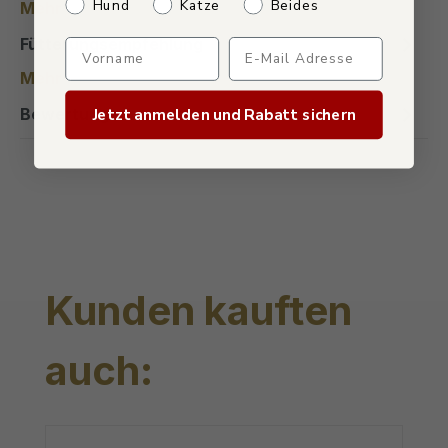
Welches Haustier hast du?
Hund
Katze
Beides
Mehr
Fütterungsempfehlung
Verpasse keine Sonderaktio
Mehr
Bewertungen
Jetzt anmelden und Rabatt sichern
Produktgalerie überspringen
Kunden kauften
auch: