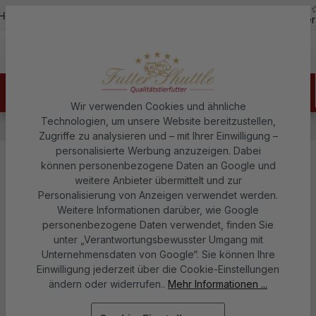
5,0
Zum Hauptinhalt springen
otline - 07451 / 625400
Kostenloser Versand ab 150€
über 
Wir verwenden Cookies und ähnliche
Technologien, um unsere Website bereitzustellen,
Hundefutter
Welpenfutter
Welpen Trockenfutter
Zugriffe zu analysieren und – mit Ihrer Einwilligung –
personalisierte Werbung anzuzeigen. Dabei
können personenbezogene Daten an Google und
Welpenfutter für kleine Rassen |
weitere Anbieter übermittelt und zur
Welpentrockenfutter| 3kg | Super
Personalisierung von Anzeigen verwendet werden.
Weitere Informationen darüber, wie Google
Premium Qualität | Eines der
personenbezogene Daten verwendet, finden Sie
besten Welpenfutter auf dem
unter „Verantwortungsbewusster Umgang mit
Unternehmensdaten von Google“. Sie können Ihre
Markt!
Einwilligung jederzeit über die Cookie-Einstellungen
ändern oder widerrufen..
Mehr Informationen ...
Futter Shuttle